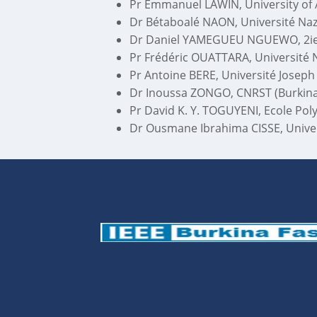
Pr Emmanuel LAWIN, University of 
Dr Bétaboalé NAON, Université Nazi
Dr Daniel YAMEGUEU NGUEWO, 2ie 
Pr Frédéric OUATTARA, Université 
Pr Antoine BERE, Université Joseph
Dr Inoussa ZONGO, CNRST (Burkina
Pr David K. Y. TOGUYENI, Ecole Po
Dr Ousmane Ibrahima CISSE, Univer