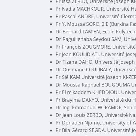
Pr Issa ZERBO, Université Joseph K
Pr Nadia MACHKOUR, Université Ha
Pr Pascal ANDRE, Université Clerm
Pr Y. Moussa SORO, 2iE (Burkina Fa
Dr Bernard LAMIEN, Ecole Polytec
Dr Raguilignaba Seydou SAM, Univer
Pr François ZOUGMORE, Université 
Pr Jean KOULIDIATI, Université Jos
Dr Tizane DAHO, Université Joseph
Dr Ousmane COULIBALY, Université
Pr Sié KAM Université Joseph KI-ZE
Dr Moussa Raphael BOUGOUMA Univ
Pr El m’kaddem KHEDDIOUI, Univers
Pr Brayima DAKYO, Université du H
Dr Ing. Emmanuel W. RAMDE, Senio
Dr Jean Louis ZERBO, Université Naz
Pr Donatien Njomo, University of
Pr Bila Gérard SEGDA, Université J