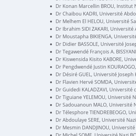
Dr Konan Marcellin BROU, Institut 
Dr Chaibou KADRI, Université Abd
Dr Melhem El HELOU, Université Sa
Dr Ibrahim SIDI ZAKARI, Universit
Dr Moustapha BIKIENGA, Universit
Dr Didier BASSOLE, Université Jose
Dr Tegawendé François A. BISSYAND
Dr Kiswensida Kisito KABORE, Unive
Dr Pengdwendé Justin KOURAOGO, U
Dr Désiré GUEL, Université Joseph 
Dr Flavien Hervé SOMDA, Universit
Dr Guidedi KALADZAVI, Université
Dr Tiguiane YELEMOU, Université N
Dr Sadouanoun MALO, Université N
Dr Télesphore TIENDREBEOGO, Univ
Dr Abdoulaye SERE, Université Nazi
Dr Mesmin DANDJINOU, Université 
Dr Michel SOME, Université Nazi BO