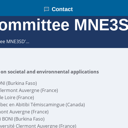
Contact
ommittee MNE3S
tee MNE3SD’…
T on societal and environnental applications
NI (Burkina Faso)
lermont Auvergne (France)
e Loire (France)
bec en Abitibi Témiscamingue (Canada)
mont Auvergne (France)
 BONI (Burkina Faso)
versité Clermont Auvergne (France)