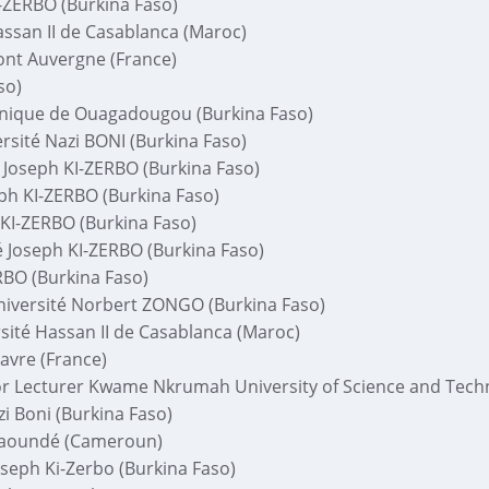
I-ZERBO (Burkina Faso)
ssan II de Casablanca (Maroc)
ont Auvergne (France)
so)
hnique de Ouagadougou (Burkina Faso)
sité Nazi BONI (Burkina Faso)
Joseph KI-ZERBO (Burkina Faso)
eph KI-ZERBO (Burkina Faso)
 KI-ZERBO (Burkina Faso)
 Joseph KI-ZERBO (Burkina Faso)
RBO (Burkina Faso)
ersité Norbert ZONGO (Burkina Faso)
ité Hassan II de Casablanca (Maroc)
avre (France)
r Lecturer Kwame Nkrumah University of Science and Tech
i Boni (Burkina Faso)
 Yaoundé (Cameroun)
oseph Ki-Zerbo (Burkina Faso)