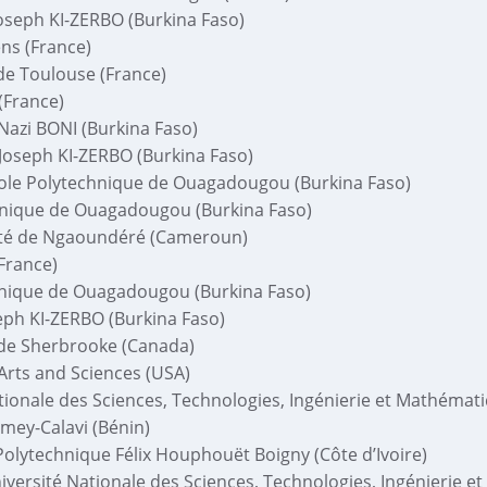
oseph KI-ZERBO (Burkina Faso)
ns (France)
de Toulouse (France)
(France)
azi BONI (Burkina Faso)
Joseph KI-ZERBO (Burkina Faso)
le Polytechnique de Ouagadougou (Burkina Faso)
hnique de Ouagadougou (Burkina Faso)
ité de Ngaoundéré (Cameroun)
(France)
hnique de Ouagadougou (Burkina Faso)
seph KI-ZERBO (Burkina Faso)
de Sherbrooke (Canada)
 Arts and Sciences (USA)
tionale des Sciences, Technologies, Ingénierie et Mathémati
omey-Calavi (Bénin)
Polytechnique Félix Houphouët Boigny (Côte d’Ivoire)
versité Nationale des Sciences, Technologies, Ingénierie e