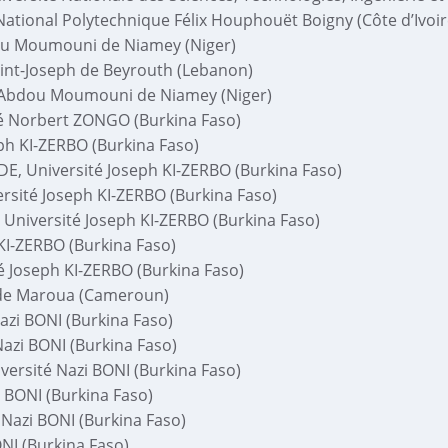
National Polytechnique Félix Houphouët Boigny (Côte d’Ivoir
ou Moumouni de Niamey (Niger)
int-Joseph de Beyrouth (Lebanon)
é Abdou Moumouni de Niamey (Niger)
é Norbert ZONGO (Burkina Faso)
ph KI-ZERBO (Burkina Faso)
E, Université Joseph KI-ZERBO (Burkina Faso)
rsité Joseph KI-ZERBO (Burkina Faso)
niversité Joseph KI-ZERBO (Burkina Faso)
KI-ZERBO (Burkina Faso)
é Joseph KI-ZERBO (Burkina Faso)
 de Maroua (Cameroun)
azi BONI (Burkina Faso)
azi BONI (Burkina Faso)
ersité Nazi BONI (Burkina Faso)
 BONI (Burkina Faso)
Nazi BONI (Burkina Faso)
NI (Burkina Faso)