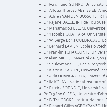
Dr Ferdinand GUINKO, Université J
Dr Affoua Thérèse ABY, ESIEE- Amie
Dr Adrien VAN DEN BOSSCHE, IRIT 
Dr Rejane DALCE, IRIT de Toulouse 
Dr Mahamadou BELEM, Université N
Dr Yacouba OUATTARA, Université 
Dr W. Serge Boris OUEDRAOGO, Eco
Dr Bernard LAMIEN, Ecole Polytec
Dr Franklin TCHAKOUNTE, Univers
Pr Alain MILLE, Université de Lyon 
Dr Souleymane ZIO, Ecole Polytec
Dr Kisito K. KABORE, Université Jo
Dr Aïda OUANGRAOUA, Université 
Dr Ila KOLANI, National Institute of
Dr Patrick SOTINDJO, Université Na
Pr Eugène C. EZIN, Université d’Ab
Dr Bi Tra GOORE, Institut National 
Dr Richard Gilles AGBOKPANZO, Uni