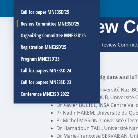
Organizing Committee MNE3SD’26
Call for paper MNE3SD’25
Review C
Registration MNE3SD’26
Review Committee MNE3SD’25
Program MNE3SD’26
Organizing Committee MNE3SD’25
You are here:
Home
Review Commit
Registration MNE3SD’25
Program MNE3SD’25
Review Committees
Call for papers MNE3SD 24
Track 1 : Impact of Big data and Io
Call for papers MNE3SD 23
Dr Paster PODA, Université Nazi BO
Conference MNE3SD 2022
Dr Gérard CHALHOUB, Université C
Dr Xavier BULTEL, INSA Centre Val d
Pr Nadir HAKEM, Université du Qué
Pr Michel MISSON, Université Cler
Dr Hamadoun TALL, Université Nazi
Dr Marie-Françoise SERVAJEAN, Uni